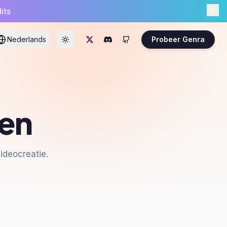
its
Nederlands
Probeer Genra
gen
ideocreatie.