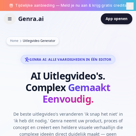
Tijdelijke aanbieding — Meld je nu aan & krijg gratis credits
Genra.ai
App openen
Home
Uitlegvideo Generator
GENRA AI: ALLE VAARDIGHEDEN IN ÉÉN EDITOR
AI
Uitlegvideo's.
Complex
Gemaakt
Eenvoudig.
De beste uitlegvideo's veranderen 'ik snap het niet' in
'ik heb dit nodig.' Genra neemt uw product, proces of
concept en creëert een heldere visuele verhaallijn die
complexe ideeën direct duidelijk maakt — geen