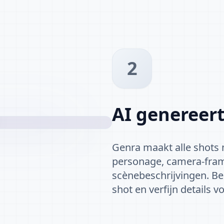
2
AI genereert
Genra maakt alle shots m
personage, camera-fram
scènebeschrijvingen. Bek
shot en verfijn details v