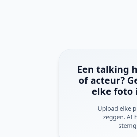
Een talking 
of acteur? G
elke foto
Upload elke p
zeggen. AI 
stemge