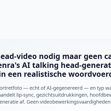
head-video nodig maar geen c
enra's AI talking head-genera
 in een realistische woordvoer
ortretfoto — echt of AI-gegenereerd — en typ wat 
handelt lip-sync, gezichtsuitdrukkingen, hoofdb
neratie af. Geen videobewerkingsvaardigheden