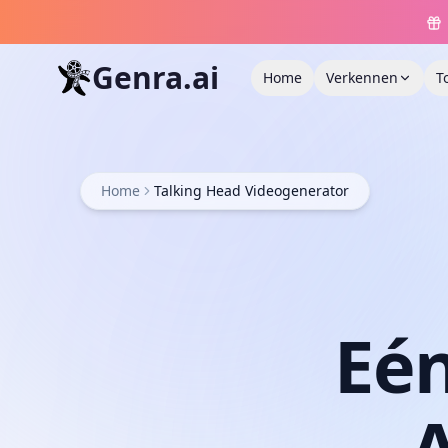
Genra.ai
Home
Verkennen
T
Home
Talking Head Videogenerator
Eé
A