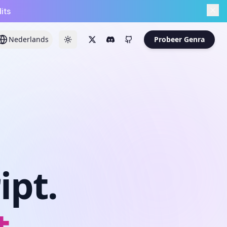
its
Nederlands
Probeer Genra
ipt.
t.