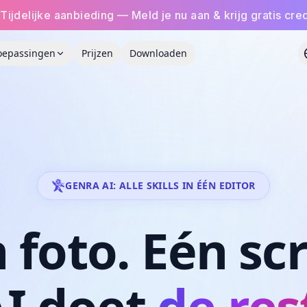
Tijdelijke aanbieding — Meld je nu aan & krijg gratis cred
oepassingen
Prijzen
Downloaden
GENRA AI: ALLE SKILLS IN ÉÉN EDITOR
n
foto.
Eén
scr
I
doet
de res