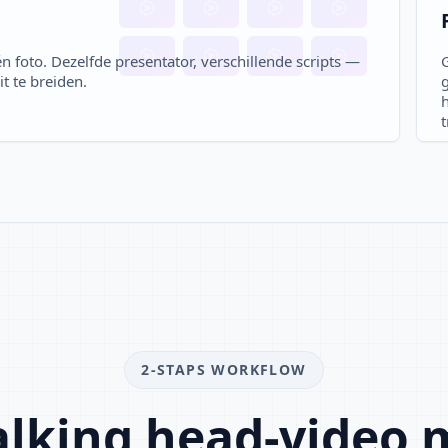
n foto. Dezelfde presentator, verschillende scripts —
t te breiden.
g
t
2-STAPS WORKFLOW
alking head-video