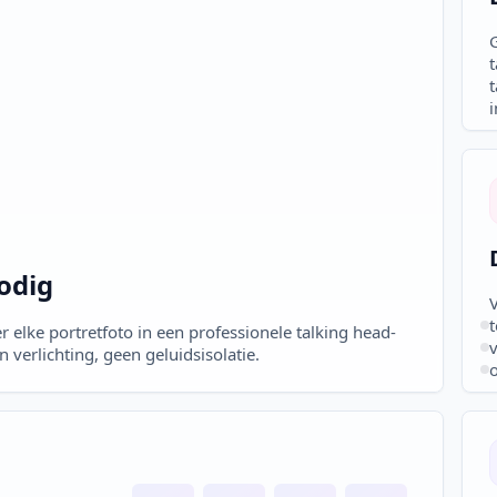
i
odig
V
er elke portretfoto in een professionele talking head-
verlichting, geen geluidsisolatie.