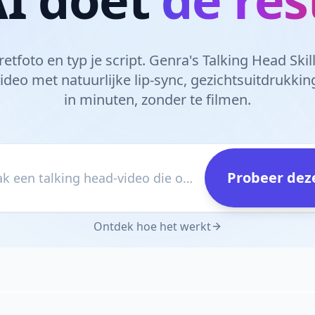
tfoto en typ je script. Genra's Talking Head Skil
video met natuurlijke lip-sync, gezichtsuitdrukk
in minuten, zonder te filmen.
Probeer deze
bijv. Maak een talking head-video die ons nieuwe product introduceert
Ontdek hoe het werkt