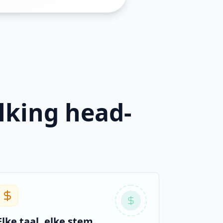
lking head-
Elke taal, elke stem