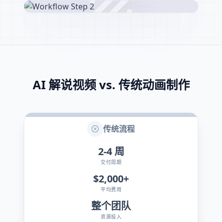
AI 解说视频 vs. 传统动画制作
传统流程
2-4
周
交付周期
$2,000+
平均费用
整个团队
资源投入