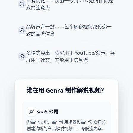
节奏优化——从第一秒到 CTA 始终保持观
众的注意力
品牌声音一致——每个解说视频都传递一
致的品牌信息
多格式导出：横屏用于 YouTube/演示，竖
屏用于社交，方形用于信息流
谁在用 Genra 制作解说视频？
SaaS 公司
为每个功能、每个使用场景和每个受众细分
创建清晰的产品解说视频——降低流失率、