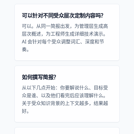
可以针对不同受众层次定制内容吗？
可以。从同一简报出发，为管理层生成高
层次概述，为工程师生成详细技术演示。
AI 会针对每个受众调整词汇、深度和节
奏。
如何撰写简报？
从以下几点开始：你要解说什么、目标受
众是谁、以及他们看完后应该理解什么。
关于受众知识背景的上下文越多，结果越
好。