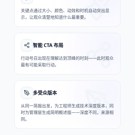
关键点通过大小、颜色、动效和时机自动突出显
示，让观众清楚地知道什么最重要。
智能 CTA 布局
行动号召出现在理解达到顶峰的时刻——此时观众
最有可能采取行动。
多受众版本
从同一简报出发，为工程师生成技术深度版本，同
时为管理层生成简明概述版——深度不同，来源相
同。