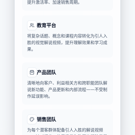
提升激活率、加速销售周期。
教育平台
将复杂话题、概念和课程内容转化为引人入
胜的视觉解说视频，提升理解效果和学习成
果。
产品团队
清晰地向客户、利益相关方和跨职能团队解
说新功能、产品更新和内部流程——不受制
作延误影响。
销售团队
为每个潜客群体配备引人入胜的解说视频