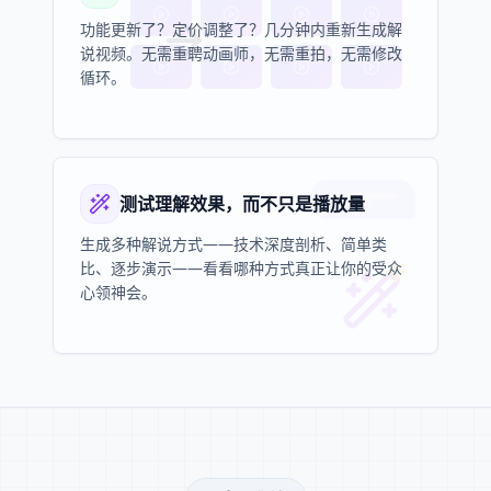
功能更新了？定价调整了？几分钟内重新生成解
说视频。无需重聘动画师，无需重拍，无需修改
循环。
测试理解效果，而不只是播放量
生成多种解说方式——技术深度剖析、简单类
比、逐步演示——看看哪种方式真正让你的受众
心领神会。