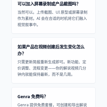
可以加入屏幕录制或产品截图吗？
当然可以。上传截图、UI 原型或屏幕录制
作为素材。AI 会在合适的时机将它们融入
视觉叙事中。
如果产品在视频创建后发生变化怎么
办？
只需更新简报重新生成即可。新功能、定
价调整、流程变更——你的解说视频几分
钟内就能保持最新，而不是几周。
Genra 免费吗？
Genra 提供免费套餐，可创建和导出解说