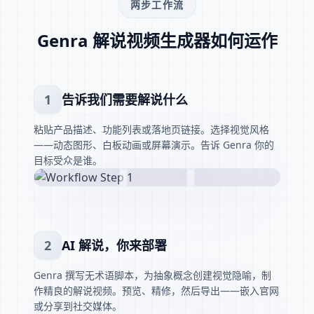
两步工作流
Genra 解说视频生成器如何运作
1
告诉我们需要解说什么
粘贴产品描述、功能列表或落地页链接。选择视觉风格
——动态图形、白板动画或屏幕演示。告诉 Genra 你的
目标受众是谁。
2
AI 解说，你来部署
Genra 撰写无术语脚本，为抽象概念创建视觉隐喻，制
作精良的解说视频。预览、精修，然后导出——嵌入官网
或分享到社交媒体。