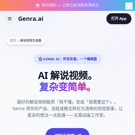
限时福利 — 立即注册领取免费积分
Genra.ai
打开 App
首页
解说视频生成器
GENRA AI：所有技能，一个编辑器
AI
解说视频。
复杂变简单。
最好的解说视频能把「我不懂」变成「我需要这个」。
Genra 将你的产品、流程或概念转化为清晰的视觉叙事，让
复杂的想法一点就通——无需动画工作室。