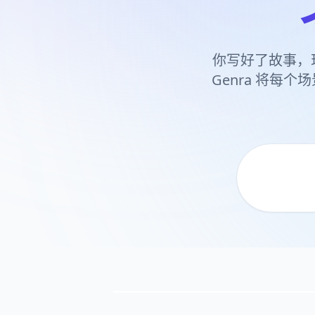
你写好了故事，
Genra 将