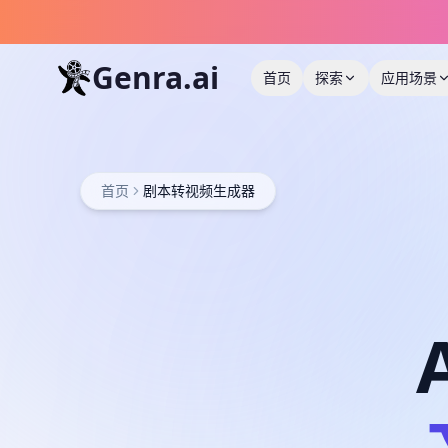
Genra.ai
首页
探索
应用场景
首页
剧本转视频生成器