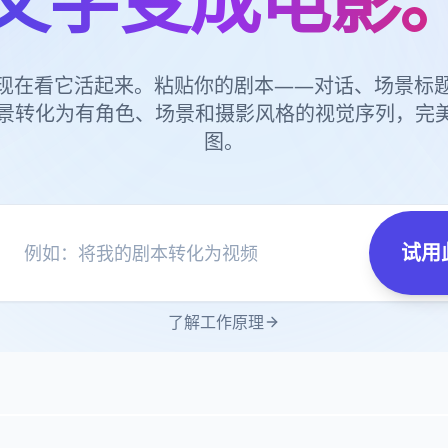
现在看它活起来。粘贴你的剧本——对话、场景标
每个场景转化为有角色、场景和摄影风格的视觉序列，完
图。
试用
例如：将我的剧本转化为视频
了解工作原理