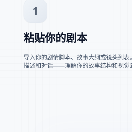
1
粘贴你的剧本
导入你的剧情脚本、故事大纲或镜头列表。
描述和对话——理解你的故事结构和视觉