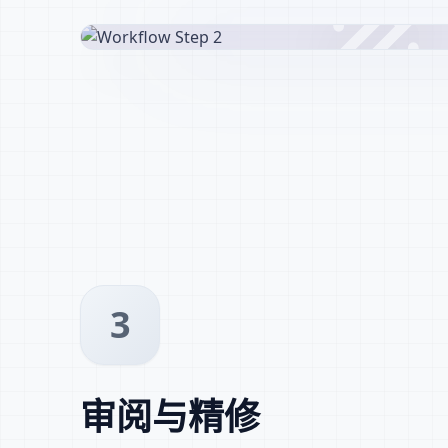
3
审阅与精修