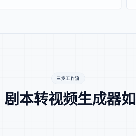
三步工作流
ra 剧本转视频生成器