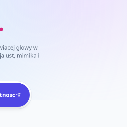
.
owiacej glowy w
a ust, mimika i
tnosc