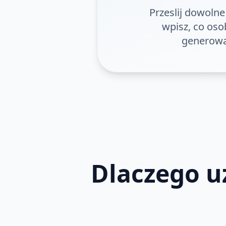
Przeslij dowoln
wpisz, co oso
generowa
Dlaczego u