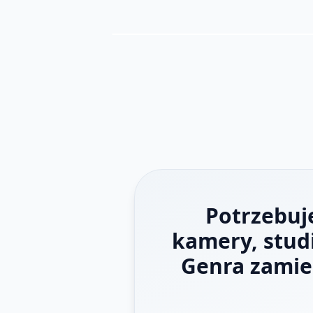
Potrzebuj
kamery, stud
Genra zamien