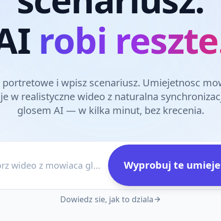
AI
robi reszte
ie portretowe i wpisz scenariusz. Umiejetnosc m
je w realistyczne wideo z naturalna synchronizacj
glosem AI — w kilka minut, bez krecenia.
Wyprobuj te umieje
np. Stworz wideo z mowiaca glowa przedstawiajace nasz nowy produkt
Dowiedz sie, jak to dziala