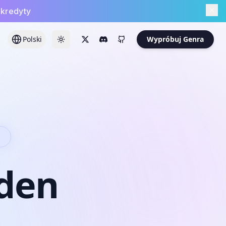
 kredyty
Polski
Wypróbuj Genra
E
den