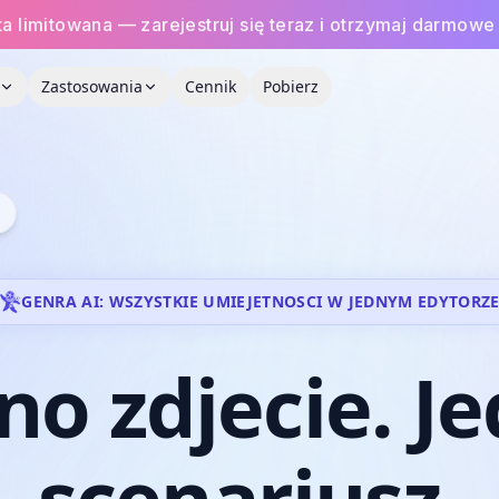
ta limitowana — zarejestruj się teraz i otrzymaj darmowe
Zastosowania
Cennik
Pobierz
GENRA AI: WSZYSTKIE UMIEJETNOSCI W JEDNYM EDYTORZ
dno
zdjecie.
Je
scenariusz.