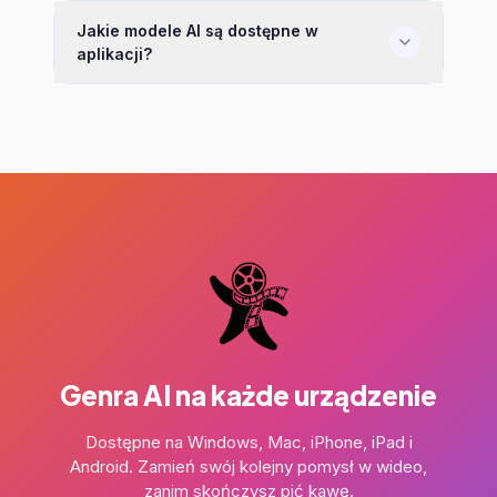
Jakie modele AI są dostępne w
aplikacji?
Genra AI na każde urządzenie
Dostępne na Windows, Mac, iPhone, iPad i
Android.
Zamień swój kolejny pomysł w wideo,
zanim skończysz pić kawę.