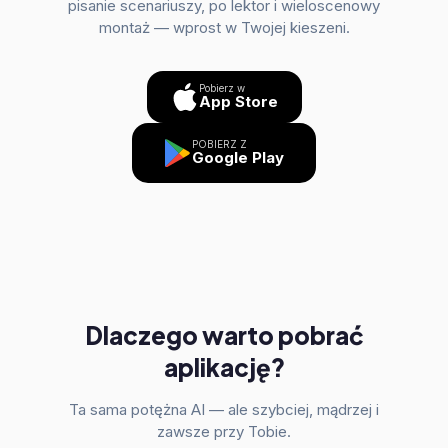
pisanie scenariuszy, po lektor i wieloscenowy
montaż — wprost w Twojej kieszeni.
Pobierz w
App Store
POBIERZ Z
Google Play
Dlaczego warto pobrać
aplikację?
Ta sama potężna AI — ale szybciej, mądrzej i
zawsze przy Tobie.