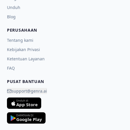
Unduh
Blog
PERUSAHAAN
Tentang kami
Kebijakan Privasi
Ketentuan Layanan
FAQ
PUSAT BANTUAN
support@genra.ai
Unduh di
App Store
DAPATKAN DI
Google Play