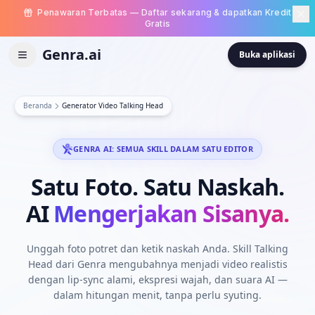
Penawaran Terbatas — Daftar sekarang & dapatkan Kredit
Gratis
Genra.ai
Buka aplikasi
Beranda
Generator Video Talking Head
GENRA AI: SEMUA SKILL DALAM SATU EDITOR
Satu
Foto.
Satu
Naskah.
AI
Mengerjakan Sisanya.
Unggah foto potret dan ketik naskah Anda. Skill Talking
Head dari Genra mengubahnya menjadi video realistis
dengan lip-sync alami, ekspresi wajah, dan suara AI —
dalam hitungan menit, tanpa perlu syuting.