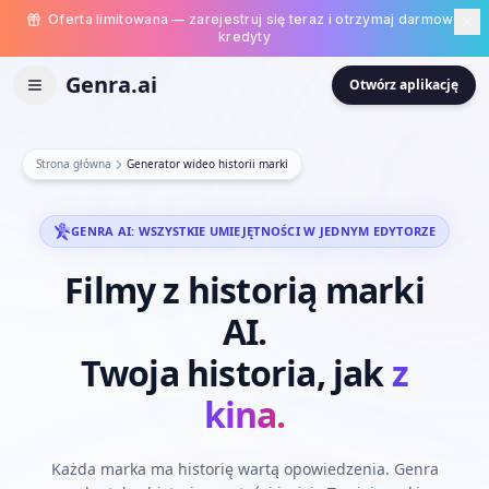
Oferta limitowana — zarejestruj się teraz i otrzymaj darmowe
kredyty
Genra.ai
Otwórz aplikację
Strona główna
Generator wideo historii marki
GENRA AI: WSZYSTKIE UMIEJĘTNOŚCI W JEDNYM EDYTORZE
Filmy
z
historią
marki
AI.
Twoja
historia,
jak
z
kina.
Każda marka ma historię wartą opowiedzenia. Genra