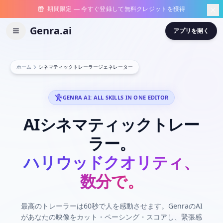
期間限定 — 今すぐ登録して無料クレジットを獲得
Genra.ai
アプリを開く
ホーム
シネマティックトレーラージェネレーター
GENRA AI: ALL SKILLS IN ONE EDITOR
AIシネマティックトレー
ラー。
ハリウッドクオリティ、
数分で。
最高のトレーラーは60秒で人を感動させます。GenraのAI
があなたの映像をカット・ペーシング・スコアし、緊張感