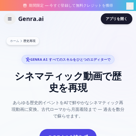
期間限定 — 今すぐ登録して無料クレジットを獲得
Genra.ai
アプリを開く
ホーム
歴史再現
GENRA AI: すべてのスキルをひとつのエディターで
シネマティック動画で歴
史を再現
あらゆる歴史的イベントをAIで鮮やかなシネマティック再
現動画に変換。古代ローマから月面着陸まで — 過去を数分
で蘇らせます。