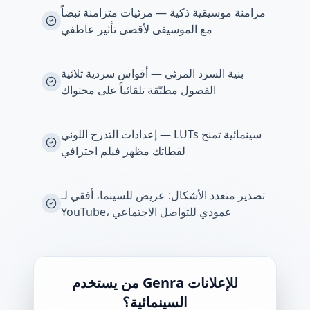
مزامنة موسيقية ذكية — مرئيات متزامنة نبضاً
مع الموسيقى لأقصى تأثير عاطفي
بنية السرد المرئي — أقواس سردية ثلاثية
الفصول مطبّقة تلقائياً على محتواك
إعدادات التدرج اللوني — LUTs سينمائية تمنح
لقطاتك مظهر فيلم احترافي
تصدير متعدد الأشكال: عريض للسينما، أفقي لـ
YouTube، عمودي للتواصل الاجتماعي
من يستخدم Genra للإعلانات
السينمائية؟