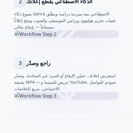
الذكاء الاصطناعي يقطع إعلانك
2
يصوغ ذكاء Genra الاصطناعي بنية سردية درامية ويطبّق
تقنيات تحرير هوليوود ويزامن الموسيقى والصوت وينتج إعلاناً
سينمائياً — بإيقاع مثالي.
راجع وصدّر
3
استعرض إعلانك، حسّن الإيقاع أو السرد عبر المحادثة، وصدّر
بصيغة MP4 — عريض للسينما و YouTube، عمودي للتواصل
الاجتماعي، مربع للخلاصات.