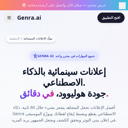
عرض محدود — سجّل الآن واحصل على أرصدة مجانية
Genra.ai
افتح التطبيق
مولّد الإعلانات السينمائية
الرئيسية
GENRA AI: جميع المهارات في محرر واحد
إعلانات
سينمائية
بالذكاء
الاصطناعي.
في دقائق.
جودة
هوليوود،
أفضل الإعلانات تجعل المشاهد يشعر بشيء خلال 60 ثانية. ذكاء
Genra الاصطناعي يقطع ويضبط إيقاع لقطاتك ويوزّع الموسيقى
في إعلان يبني التوتر ويحقق الكشف ويجعل الجمهور يريد المزيد.