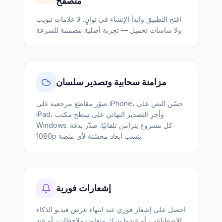
متصفح
افتح التطبيق وابدأ الإنشاء في ثوانٍ. لا علامات تبويب
ولا شاشات تحميل — تجربة أصلية مصممة للسرعة.
مزامنة سحابية وتصدير سلسان
صوّر مقاطع مرجعية على iPhone، حسّن النص على
iPad، وأجرِ التصدير النهائي على سطح مكتب
Windows. كل مشروع يتزامن تلقائيًا. صدّر بدقة
1080p بنسب أبعاد محسّنة لأي منصة.
إشعارات فورية
احصل على إشعار فوري عند انتهاء عرض فيديو الذكاء
الاصطناعي، أو عندما يترك متعاون ملاحظات، أو عند