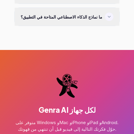
ما نماذج الذكاء الاصطناعي المتاحة في التطبيق؟
Genra AI لكل جهاز
متوفر على Windows وMac وiPhone وiPad وAndroid.
حوّل فكرتك التالية إلى فيديو قبل أن تنتهي من قهوتك.