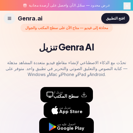
عرض محدود — سجّل الآن واحصل على أرصدة مجانية
Genra.ai
افتح التطبيق
محادثة إلى فيديو — متاح الآن على سطح المكتب والجوال
تنزيل Genra AI
تحدّث مع الذكاء الاصطناعي لإنشاء مقاطع فيديو متعددة المشاهد مذهلة
— كتابة النصوص والتعليق الصوتي والتحرير في تطبيق واحد. متوفر على
Windows وMac وiPhone وiPad وAndroid.
تنزيل لـ
سطح المكتب
تنزيل من
App Store
احصل عليه من
Google Play