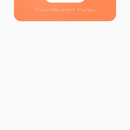
40 رصيدًا مجانيًا · لا حاجة إلى بطاقة ائتمان