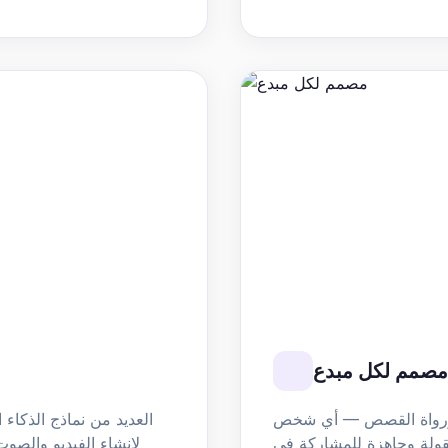
مصمم لكل مبدع
 ورواة القصص — أي شخص
قولة وجاهزة للمشاركة في
لإنشاء الفيديو والصو