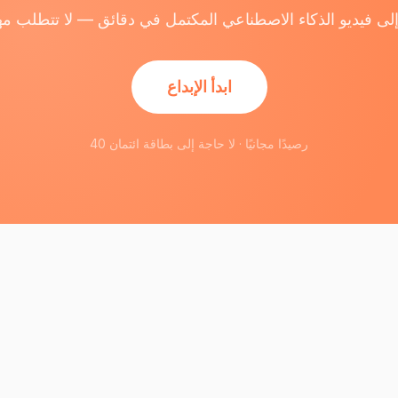
ابدأ الإبداع
40 رصيدًا مجانيًا · لا حاجة إلى بطاقة ائتمان