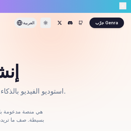
جرّب Genra
العربية
إنش
تعرّف على Genra — استوديو الفيديو بالذكاء الاصطناعي حيث تتحدث، وتظهر مقاطع الفيديو.
بسيطة. صف ما تريده، 