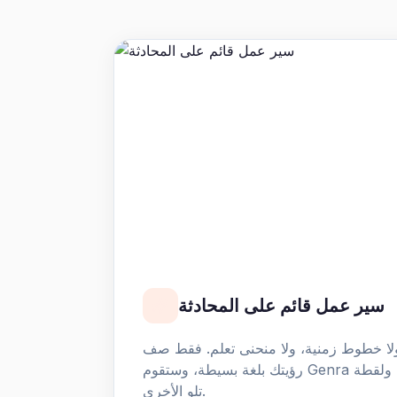
سير عمل قائم على المحادثة
ولا خطوط زمنية، ولا منحنى تعلم. فقط صف
رؤيتك بلغة بسيطة، وستقوم Genra ببنائها — مشهدًا تلو الآخر، ولقطة
تلو الأخرى.