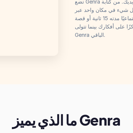
تضع Genra فريقًا إبداعيًا من الذكاء الاصطناعي بين يديك. من كتابة
كل شيء في مكان واحد عبر
محادثة طبيعية. سواء كنت تصنع مقطعًا اجتماعيًا مدته 15 ثانية أو قصة
ًا على أفكارك بينما تتولى
Genra الباقي.
ما الذي يميز Genra