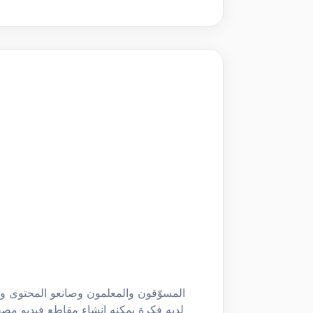
المسوّقون والمعلمون وصانعو المحتوى
لديه فكرة يمكنه إنشاء مقاطع فيديو مص