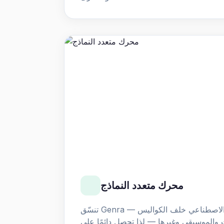
محرك متعدد النماذج
تنسّق Genra العديد من نماذج الذكاء الاصطناعي خلف الكواليس —
ت والموسيقى وغيرها — لذا تحصل دائمًا على