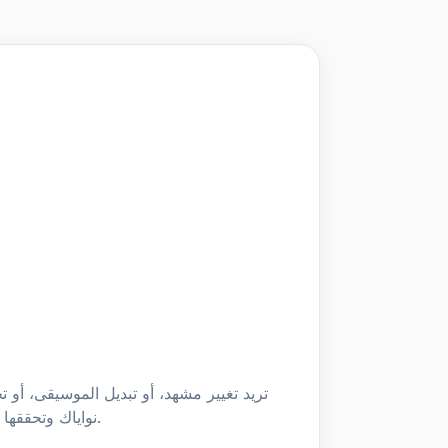
تريد تغيير مشهد، أو تبديل الموسيقى، أ
قل ذلك. تفهم Genra نواياك وتحققها فورًا.