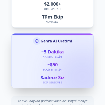
$2,000+
ORT. MALIYET
Tüm Ekip
KAYNAKLAR
Genra AI Üretimi
~5
Dakika
ANINDA TESLIM
~$50
MALIYET ETKIN
Sadece Siz
EKIP GEREKMEZ
AI evcil hayvan podcast videolari sosyal medya