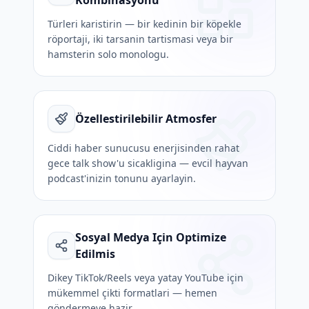
Kombinasyonu
Türleri karistirin — bir kedinin bir köpekle
röportaji, iki tarsanin tartismasi veya bir
hamsterin solo monologu.
Özellestirilebilir Atmosfer
Ciddi haber sunucusu enerjisinden rahat
gece talk show'u sicakligina — evcil hayvan
podcast'inizin tonunu ayarlayin.
Sosyal Medya Için Optimize
Edilmis
Dikey TikTok/Reels veya yatay YouTube için
mükemmel çikti formatlari — hemen
göndermeye hazir.