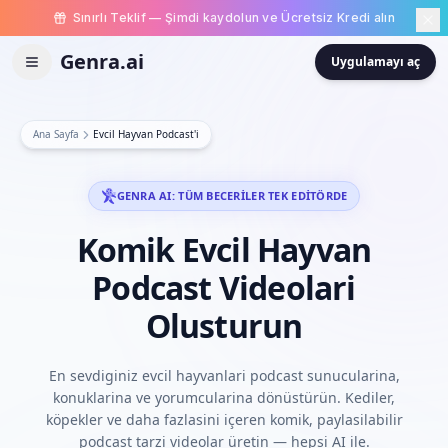
Sınırlı Teklif — Şimdi kaydolun ve Ücretsiz Kredi alın
Genra.ai
Uygulamayı aç
Ana Sayfa
Evcil Hayvan Podcast'i
GENRA AI: TÜM BECERILER TEK EDITÖRDE
Komik
Evcil
Hayvan
Podcast
Videolari
Olusturun
En sevdiginiz evcil hayvanlari podcast sunucularina,
konuklarina ve yorumcularina dönüstürün. Kediler,
köpekler ve daha fazlasini içeren komik, paylasilabilir
podcast tarzi videolar üretin — hepsi AI ile.