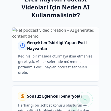
Videolari Için Neden AI
Kullanmalisiniz?
Gerçekten Isbirligi Yapan Evcil
Hayvanlar
Kedinizi bir masada oturmaya ikna etmenize
gerek yok. AI her seferinde mükemmel
pozlanmis evcil hayvan podcast sahneleri
üretir.
Sonsuz Eglenceli Senaryolar
Herhangi bir sohbet konusu olusturun —
odul kalitesi hakkinda ciddi tartismalardan