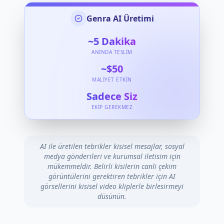
Genra AI Üretimi
~5
Dakika
ANINDA TESLIM
~$50
MALIYET ETKIN
Sadece Siz
EKIP GEREKMEZ
AI ile üretilen tebrikler kisisel mesajlar, sosyal
medya gönderileri ve kurumsal iletisim için
mükemmeldir. Belirli kisilerin canli çekim
görüntülerini gerektiren tebrikler için AI
görsellerini kisisel video kliplerle birlesirmeyi
düsünün.