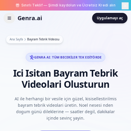
Sınırlı Teklif — Şimdi kaydolun ve Ücretsiz Kredi alın
Genra.ai
Uygulamayı aç
Ana Sayfa
Bayram Tebrik Videosu
GENRA AI: TÜM BECERILER TEK EDITÖRDE
Ici
Isitan
Bayram
Tebrik
Videolari
Olusturun
AI ile herhangi bir vesile için güzel, kisisellestirilmis
bayram tebrik videolari üretin. Noel nesesi nden
dogum günü dileklerine — saatler degil, dakikalar
içinde sevinç yayin.