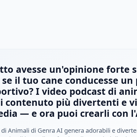
atto avesse un'opinione forte s
E se il tuo cane conducesse un
rtivo? I video podcast di ani
i contenuto più divertenti e vir
dia — e ora puoi crearli con l'
 di Animali di Genra AI genera adorabili e diverten