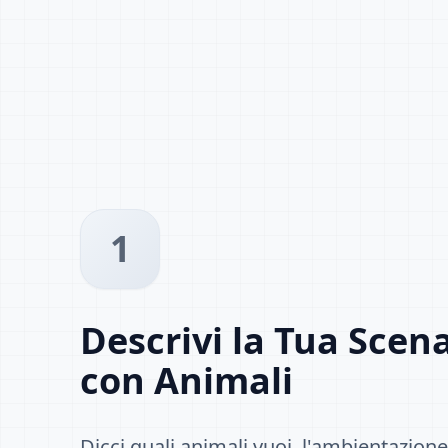
1
Descrivi la Tua Scen
con Animali
Dicci quali animali vuoi, l'ambientazion