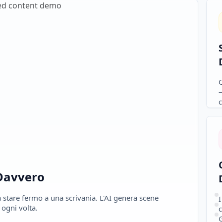
—
c
s
Davvero
a stare fermo a una scrivania. L'AI genera scene
I
ogni volta.
c