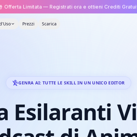
Offerta Limitata — Registrati ora e ottieni Crediti Gratui
 d'Uso
Prezzi
Scarica
GENRA AI: TUTTE LE SKILL IN UN UNICO EDITOR
a
Esilaranti
V
dcast
di
Anim