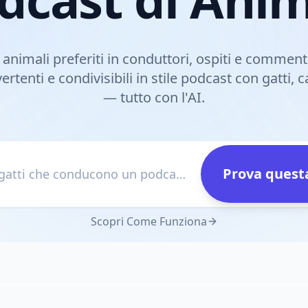
 animali preferiti in conduttori, ospiti e comment
rtenti e condivisibili in stile podcast con gatti, ca
— tutto con l'AI.
Prova questa
es. Due gatti che conducono un podcast dibattendo se i puntatori laser sono una cospirazione
Scopri Come Funziona