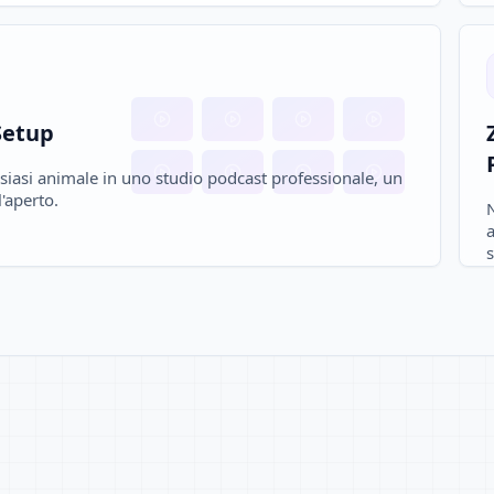
Setup
alsiasi animale in uno studio podcast professionale, un
l'aperto.
a
s
v