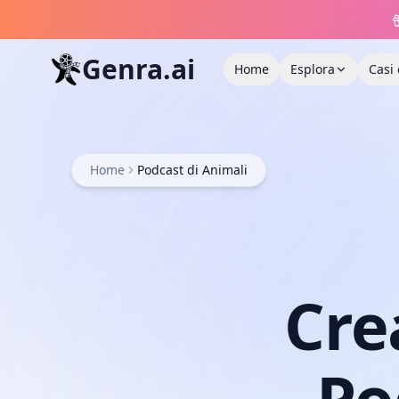
Genra.ai
Home
Esplora
Casi
Home
Podcast di Animali
Cre
Po