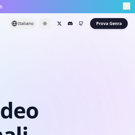
ti
Italiano
Prova Genra
ideo
ali