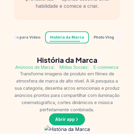
habilidade e comece a criar.
Roteiro para Vídeo
História da Marca
Photo Vlog
Apre
Photo Vlog
Viagem
|
Lifestyle
|
Memórias
Envie 3-10 fotos e veja-as se transformar em um
vlog narrativo de 30-60 segundos. A IA analisa
suas fotos, projeta movimentos de câmera,
constrói um arco narrativo e adiciona a música de
fundo perfeita.
Abrir app
Explorar Mais