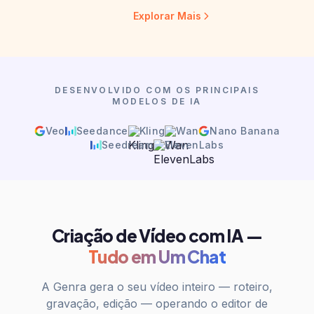
DESENVOLVIDO COM OS PRINCIPAIS
MODELOS DE IA
Veo
Seedance
Kling
Wan
Nano Banana
Seedream
ElevenLabs
Criação de Vídeo com IA —
Tudo em Um Chat
A Genra gera o seu vídeo inteiro — roteiro,
gravação, edição — operando o editor de
verdade na sua frente, e você pode intervir e