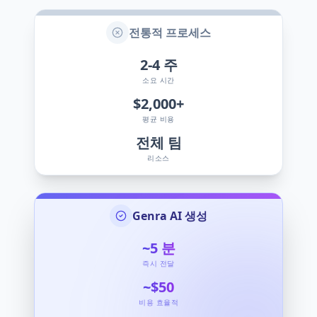
전통적 프로세스
2-4
주
소요 시간
$2,000+
평균 비용
전체 팀
리소스
Genra AI 생성
~5
분
즉시 전달
~$50
비용 효율적