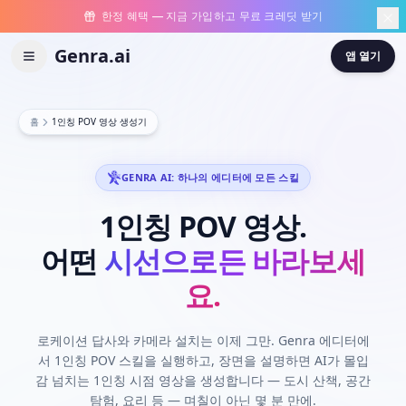
한정 혜택 — 지금 가입하고 무료 크레딧 받기
Genra.ai
앱 열기
홈
1인칭 POV 영상 생성기
GENRA AI: 하나의 에디터에 모든 스킬
1인칭
POV
영상.
어떤
시선으로든 바라보세
요.
로케이션 답사와 카메라 설치는 이제 그만. Genra 에디터에
서 1인칭 POV 스킬을 실행하고, 장면을 설명하면 AI가 몰입
감 넘치는 1인칭 시점 영상을 생성합니다 — 도시 산책, 공간
탐험, 요리 등 — 며칠이 아닌 몇 분 만에.