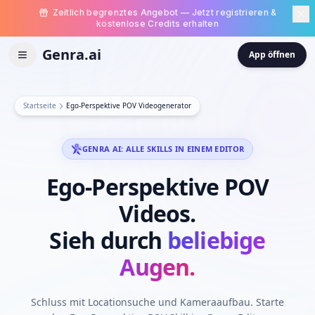
Zeitlich begrenztes Angebot — Jetzt registrieren &
kostenlose Credits erhalten
Genra.ai
App öffnen
Startseite
Ego-Perspektive POV Videogenerator
GENRA AI: ALLE SKILLS IN EINEM EDITOR
Ego-Perspektive
POV
Videos.
Sieh
durch
beliebige
Augen.
Schluss mit Locationsuche und Kameraaufbau. Starte