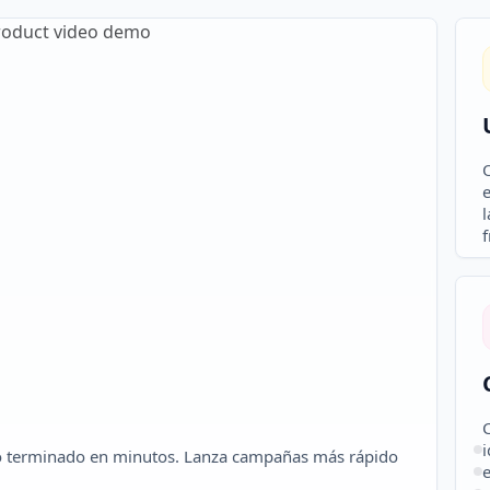
O
e
l
f
i
deo terminado en minutos. Lanza campañas más rápido