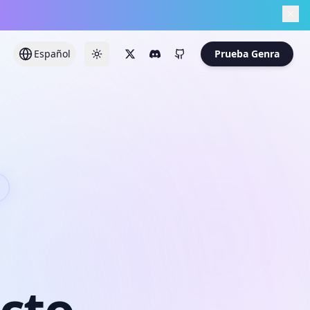
Español
Prueba Genra
cto