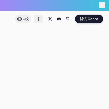
中文
试试 Genra