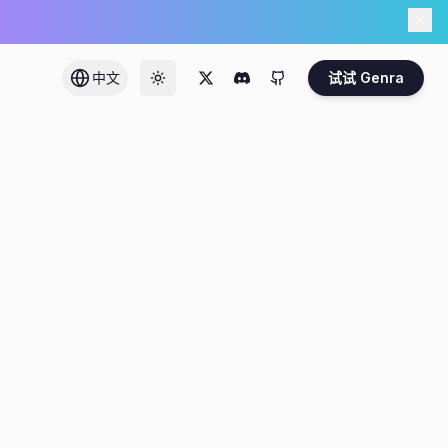
中文
试试 Genra