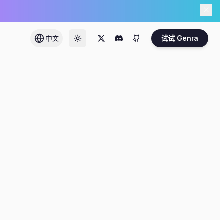
中文
试试 Genra