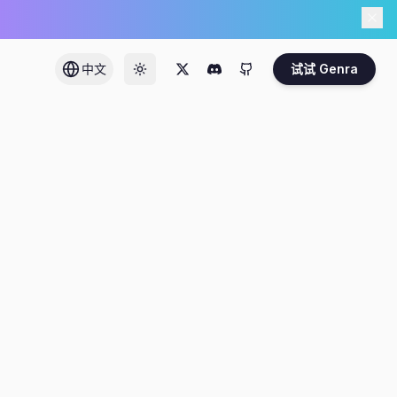
中文
试试 Genra