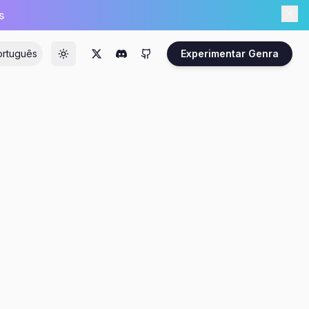
s
ortuguês
Experimentar Genra