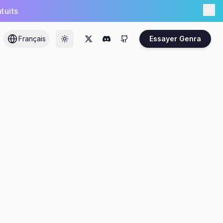
tuits
Français
Essayer Genra