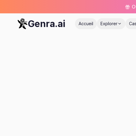
O
Genra.ai
Accueil
Explorer
Ca